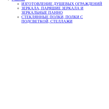
ИЗГОТОВЛЕНИЕ ДУШЕВЫХ ОГРАЖДЕНИЙ
ЗЕРКАЛА, ПАРЯЩИЕ ЗЕРКАЛА И
ЗЕРКАЛЬНЫЕ ПАННО
СТЕКЛЯННЫЕ ПОЛКИ, ПОЛКИ С
ПОДСВЕТКОЙ, СТЕЛЛАЖИ
КУХОННЫЕ ФАРТУКИ ИЗ СТЕКЛА И
ЗЕРКАЛА, СКИНАЛИ, (СТЕКЛЯННЫЕ
ПАННО)
ФАЦЕТНЫЕ КОМПОЗИЦИИ ИЗ СТЕКЛА
Стеклянные межкомнатные двери и перегородки
МЕБЕЛЬ ИЗ СТЕКЛА
Лестничные и балконные ограждения
Дверцы в нишу
Настенные панно из стекла
Услуги
Гидрофобное покрытие стекла и плитки
Закалка стекла
Обработка кромки стекла и зеркал
Пескоструйные рисунки на стекле и зеркале под
заказ
Продажа стекла и зеркал
Сверление отверстий, вырезы
Стекло LACOBEL
Тонировка интерьерного стекла цветными
пленками