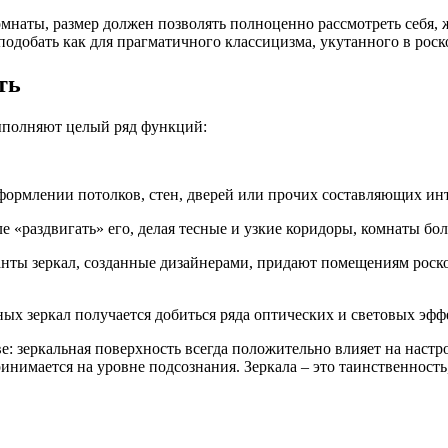
комнаты, размер должен позволять полноценно рассмотреть себя,
добать как для прагматичного классицизма, укутанного в роско
ть
выполняют целый ряд функций:
ормлении потолков, стен, дверей или прочих составляющих инт
ле «раздвигать» его, делая тесные и узкие коридоры, комнаты б
нты зеркал, созданные дизайнерами, придают помещениям роск
х зеркал получается добиться ряда оптических и световых эфф
ве: зеркальная поверхность всегда положительно влияет на наст
ринимается на уровне подсознания. Зеркала – это таинственность,