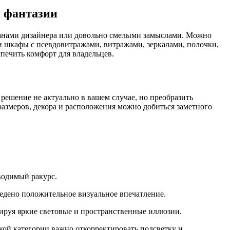
я фантазии
планами дизайнера или довольно смелыми замыслами. Можно
и шкафы с псевдовитражами, витражами, зеркалами, полочки,
печить комфорт для владельцев.
решение не актуально в вашем случае, но преобразить
размеров, декора и расположения можно добиться заметного
водимый ракурс.
ведено положительное визуальное впечатление.
мируя яркие световые и пространственные иллюзии.
кой категории важно откорректировать подсветку и