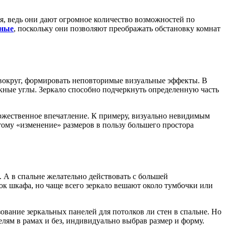
ия, ведь они дают огромное количество возможностей по
нные
, поскольку они позволяют преображать обстановку комнат
 вокруг, формировать неповторимые визуальные эффекты. В
кные углы. Зеркало способно подчеркнуть определенную часть
ржественное впечатление. К примеру, визуально невидимым
тому «изменение» размеров в пользу большего простора
. А в спальне желательно действовать с большей
к шкафа, но чаще всего зеркало вешают около тумбочки или
ование зеркальных панелей для потолков ли стен в спальне. Но
ям в рамах и без, индивидуально выбрав размер и форму.