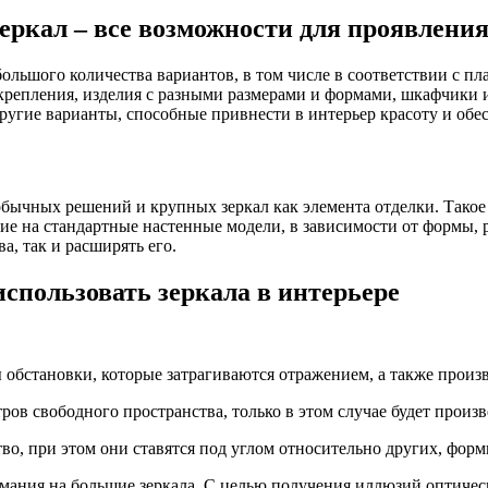
ркал – все возможности для проявлени
большого количества вариантов, в том числе в соответствии с 
 крепления, изделия с разными размерами и формами, шкафчики 
угие варианты, способные привнести в интерьер красоту и обес
обычных решений и крупных зеркал как элемента отделки. Такое 
ие на стандартные настенные модели, в зависимости от формы, 
а, так и расширять его.
спользовать зеркала в интерьере
 обстановки, которые затрагиваются отражением, а также произ
ров свободного пространства, только в этом случае будет произ
тво, при этом они ставятся под углом относительно других, фор
имания на большие зеркала. С целью получения иллюзий оптичес