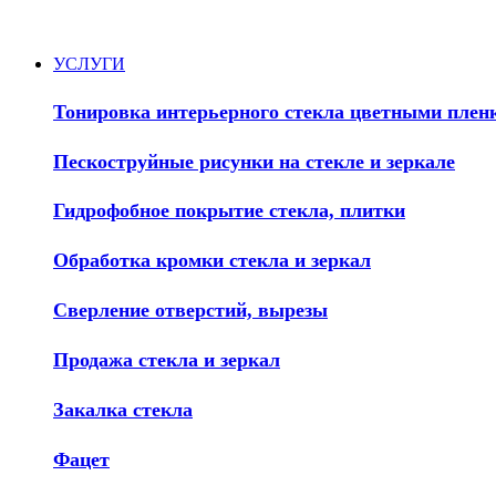
УСЛУГИ
Тонировка интерьерного стекла цветными плен
Пескоструйные рисунки на стекле и зеркале
Гидрофобное покрытие стекла, плитки
Обработка кромки стекла и зеркал
Сверление отверстий, вырезы
Продажа стекла и зеркал
Закалка стекла
Фацет