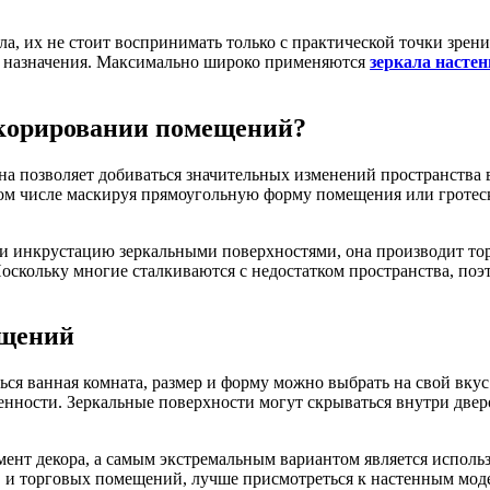
ла, их не стоит воспринимать только с практической точки зрен
го назначения. Максимально широко применяются
зеркала насте
екорировании помещений?
на позволяет добиваться значительных изменений пространства
 том числе маскируя прямоугольную форму помещения или гротес
и инкрустацию зеркальными поверхностями, она производит то
оскольку многие сталкиваются с недостатком пространства, поэ
ещений
ься ванная комната, размер и форму можно выбрать на свой вкус
ности. Зеркальные поверхности могут скрываться внутри дверо
ент декора, а самым экстремальным вариантом является использ
 и торговых помещений, лучше присмотреться к настенным модел