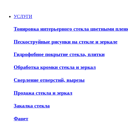
УСЛУГИ
Тонировка интерьерного стекла цветными плен
Пескоструйные рисунки на стекле и зеркале
Гидрофобное покрытие стекла, плитки
Обработка кромки стекла и зеркал
Сверление отверстий, вырезы
Продажа стекла и зеркал
Закалка стекла
Фацет