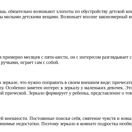
ыша, обязательно возникают хлопоты по обустройству детской ко
ы милыми детскими вещами. Возникает вполне закономерный воп
 примерно месяцев с пяти-шести, он с интересом разглядывает 
ручками, играет сам с собой.
в зеркале, что нужно поправить в своем внешнем виде: причесат
пу. Особенно заметен интерес к зеркалу у маленьких девочек. Э
 прической. Зеркало формирует у ребенка, представление о том, 
ей внешности. Постоянные поиски себя, смятение чувств и нов
нимые недостатки. Поэтому зеркало в комнате подростка необхо