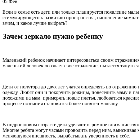
05
Фев
Если в семье есть дети или только планируется появление мал
стимулирующего к развитию пространства, наполнение комнат
зачем, и какое лучше выбрать?
Зачем зеркало нужно ребенку
Маленький ребенок начинает интересоваться своим отражением
маленький человек осознает свое отражение, пытается тянуться 
Дети от полутора до двух лет учатся определять по отражению 
одежду. Любят они и покорчить рожицы, повеселить маму и па
похожими на мам, примерять новые платья, любоваться красивой
процессе познания становится более понятен малышу.
В подростковом возрасте дети уделяют огромное внимание сво
Многие ребята могут часами проводить перед ним, выискивая м
меняющуюся внешность, вырабатывать уверенность в себе.